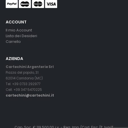
ACCOUNT
Il mio Account
Lista dei Desideri
Carrello
AZIENDA
Cartechini Argenterie Srl
Piazza del popolo, 31
62014 Corridonia (MC)
Tel. +39 0733 292977
Cell. +39 347 5470225
cartechini@cartechini.it
Cap. Soc. € 119.500,00 i.v. - Reg. Imp./Cod. Fisc./P. Iva IT