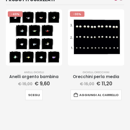
-40%
-30%
ANELLI
,
GIOIELLI
GIOIELLI
,
ORECCHINI
Anelli argento bambina
Orecchini perla media
€
9,60
€
11,20
€
16,00
€
16,00
SCEGLI
AGGIUNGI AL CARRELLO