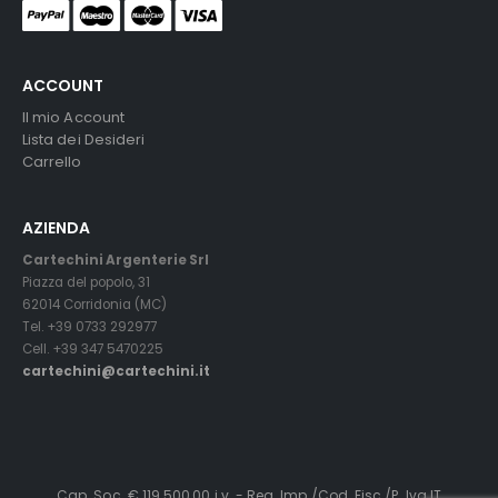
ACCOUNT
Il mio Account
Lista dei Desideri
Carrello
AZIENDA
Cartechini Argenterie Srl
Piazza del popolo, 31
62014 Corridonia (MC)
Tel. +39 0733 292977
Cell. +39 347 5470225
cartechini@cartechini.it
Cap. Soc. € 119.500,00 i.v. - Reg. Imp./Cod. Fisc./P. Iva IT