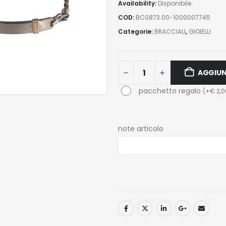
Availability:
Disponibile
COD:
BC0873.00-1000007745
Categorie:
BRACCIALI
,
GIOIELLI
AGGIUN
pacchetto regalo
(
+
€
2,0
note articolo