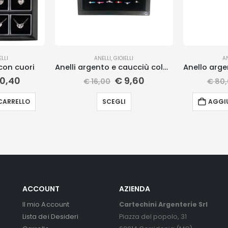
ELLI
ANELLI
,
GIOIELLI
A
 con cuori
Anelli argento e caucciù colorati
0,40
€
9,60
€
16,00
€
80,
CARRELLO
SCEGLI
AGGIU
ACCOUNT
AZIENDA
Il mio Account
Cartechini Argenterie Srl
Lista dei Desideri
Piazza del popolo, 31