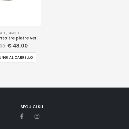
NELLI
,
GIOIELLI
Anello argento tre pietre verde
€
48,00
00
NGI AL CARRELLO
SEGUICI SU