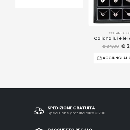
COLLANE
,
GIOI
Collana lui e lei
€
2
€
34,00
AGGIUNGI AL 
SPEDIZIONE GRATUITA
Spedizione gratuita oltre €200