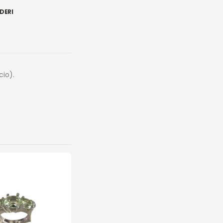
DERI
cio).