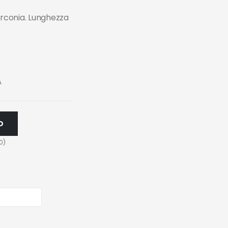
irconia. Lunghezza
A
O
0
)