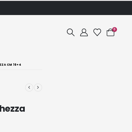
0
ZZA CM 16+4
c
ghezza