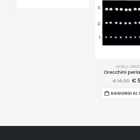
GIOIELLI
,
ORECC
Orecchini perla
€
9
€
14,00
AGGIUNGI AL 