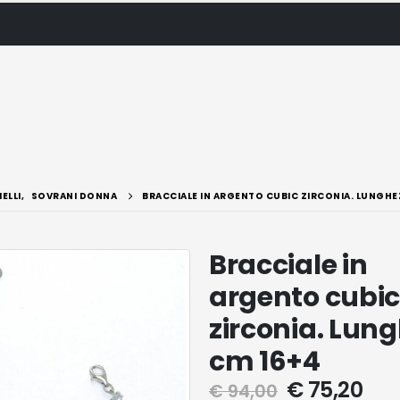
IELLI
,
SOVRANI DONNA
BRACCIALE IN ARGENTO CUBIC ZIRCONIA. LUNGHE
Bracciale in
argento cubi
zirconia. Lun
cm 16+4
€
75,20
€
94,00