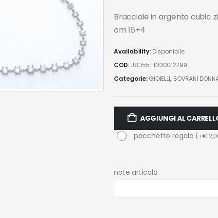
Bracciale in argento cubic z
cm 16+4
Availability:
Disponibile
COD:
J8055-1000012299
Categorie:
GIOIELLI
,
SOVRANI DONN
AGGIUNGI AL CARRELL
pacchetto regalo
(
+
€
2,0
note articolo