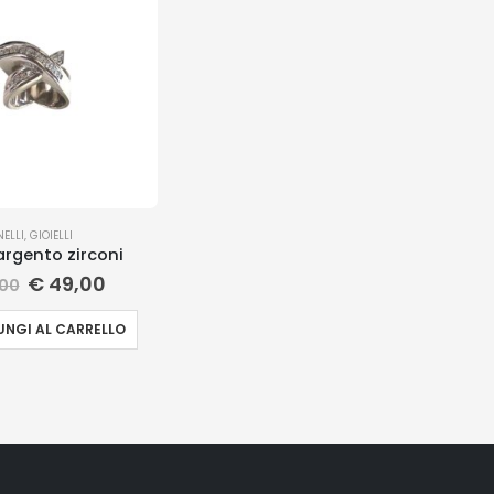
NELLI
,
GIOIELLI
argento zirconi
€
49,00
00
NGI AL CARRELLO