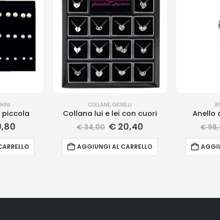
HINI
COLLANE
,
GIOIELLI
A
 piccola
Collana lui e lei con cuori
Anello 
,80
€
20,40
€
34,00
€
98,
CARRELLO
AGGIUNGI AL CARRELLO
AGGIU