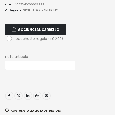
COD:
J10377-1000009999
Categorie:
GIOIELLI
,
SOVRANI UOMO
AGGIUNGI AL CARRELLO
pacchetto regalo
(
+
€
2,00
)
note articolo
AGGIUNGI ALLA LISTA DEI DESIDERI