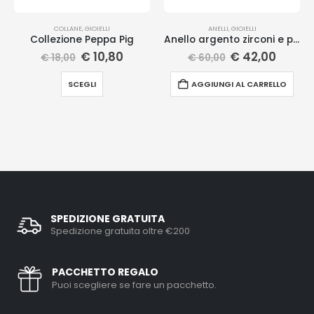
COLLANE
,
GIOIELLI
ANELLI
,
GIOIELLI
Collezione Peppa Pig
Anello argento zirconi e pietre
€
10,80
€
42,00
€
18,00
€
60,00
SCEGLI
AGGIUNGI AL CARRELLO
SPEDIZIONE GRATUITA
Spedizione gratuita oltre €200
PACCHETTO REGALO
Puoi scegliere se fare un pacchetto.