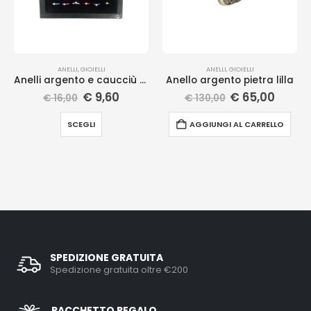
ANELLI
,
GIOIELLI
ANELLI
,
GIOIELLI
Anelli argento e caucciù colorati
Anello argento pietra lilla
€
9,60
€
65,00
€
16,00
€
130,00
SCEGLI
AGGIUNGI AL CARRELLO
SPEDIZIONE GRATUITA
Spedizione gratuita oltre €200
PACCHETTO REGALO