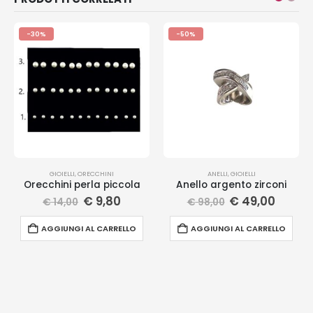
-30%
-50%
GIOIELLI
,
ORECCHINI
ANELLI
,
GIOIELLI
Orecchini perla piccola
Anello argento zirconi
€
9,80
€
49,00
€
14,00
€
98,00
AGGIUNGI AL CARRELLO
AGGIUNGI AL CARRELLO