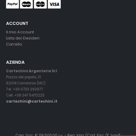
ACCOUNT
Il mio Account
Lista dei Desideri
Carrello
AZIENDA
Cartechini Argenterie Srl
Piazza del popolo, 31
62014 Corridonia (MC)
Tel. +39 0733 292977
Cell. +39 347 5470225
cartechini@cartechini.it
Cap. Soc. € 119.500,00 i.v. - Reg. Imp./Cod. Fisc./P. Iva IT