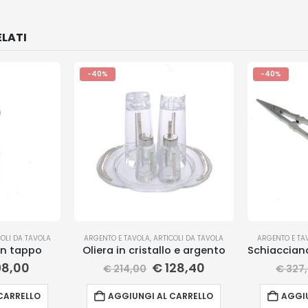
LATI
-40%
-40%
COLI DA TAVOLA
ARGENTO E TAVOLA
,
ARTICOLI DA TAVOLA
ARGENTO E TA
n tappo
Oliera in cristallo e argento
8,00
€
128,40
€
214,00
€
327
CARRELLO
AGGIUNGI AL CARRELLO
AGGIU