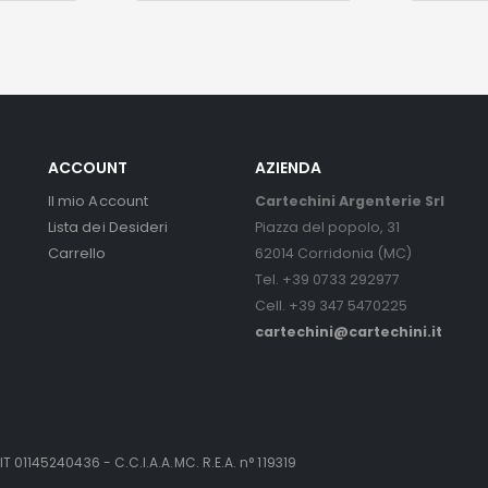
ACCOUNT
AZIENDA
Il mio Account
Cartechini Argenterie Srl
Lista dei Desideri
Piazza del popolo, 31
Carrello
62014 Corridonia (MC)
Tel. +39 0733 292977
Cell. +39 347 5470225
cartechini@cartechini.it
IT 01145240436 - C.C.I.A.A.MC. R.E.A. n° 119319