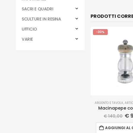
SACRI E QUADRI
PRODOTTI CORRE
SCULTURE IN RESINA
UFFICIO
-30%
VARIE
ARGENTO E TAVOLA
,
ARTI
Macinapepe co
€
9
€
140,00
AGGIUNGI AL 