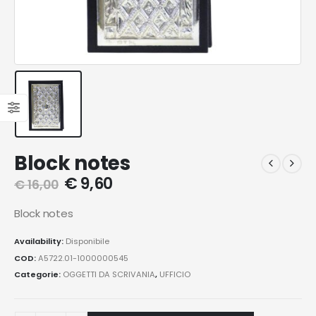
Block notes
€
9,60
€
16,00
Block notes
Availability:
Disponibile
COD:
A5722.01-1000000545
Categorie:
OGGETTI DA SCRIVANIA
,
UFFICIO