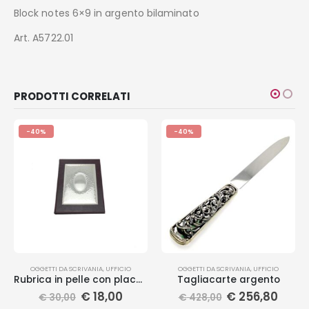
Block notes 6×9 in argento bilaminato
Art. A5722.01
PRODOTTI CORRELATI
-40%
-40%
OGGETTI DA SCRIVANIA
,
UFFICIO
OGGETTI DA SCRIVANIA
,
UFFICIO
Rubrica in pelle con placca
Tagliacarte argento
€
18,00
€
256,80
€
30,00
€
428,00