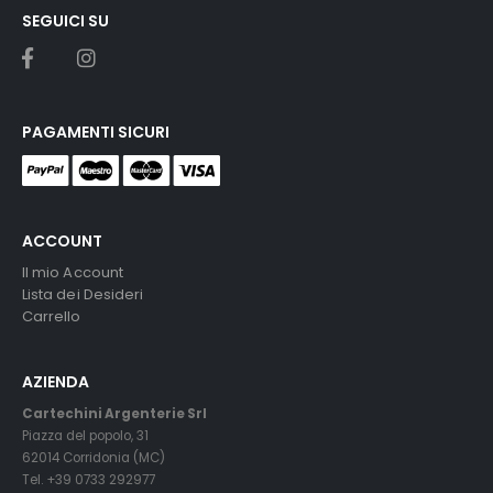
SEGUICI SU
PAGAMENTI SICURI
ACCOUNT
Il mio Account
Lista dei Desideri
Carrello
AZIENDA
Cartechini Argenterie Srl
Piazza del popolo, 31
62014 Corridonia (MC)
Tel. +39 0733 292977