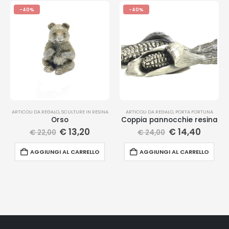
-40%
-40%
ARTICOLI DA REGALO
,
SCULTURE IN RESINA
ARTICOLI DA REGALO
,
PORTA FORTUNA
Orso
Coppia pannocchie resina
€
13,20
€
14,40
€
22,00
€
24,00
AGGIUNGI AL CARRELLO
AGGIUNGI AL CARRELLO