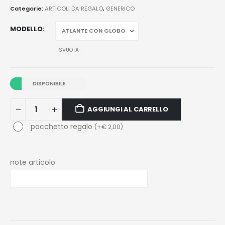
Categorie:
ARTICOLI DA REGALO
,
GENERICO
MODELLO
SVUOTA
DISPONIBILE
AGGIUNGI AL CARRELLO
pacchetto regalo
(
+
€
2,00
)
note articolo