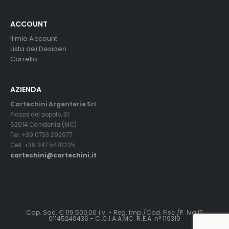
ACCOUNT
Il mio Account
Lista dei Desideri
Carrello
AZIENDA
Cartechini Argenterie Srl
Piazza del popolo, 31
62014 Corridonia (MC)
Tel. +39 0733 292977
Cell. +39 347 5470225
cartechini@cartechini.it
Cap. Soc. € 119.500,00 i.v. - Reg. Imp./Cod. Fisc./P. Iva IT
01145240436 - C.C.I.A.A.MC. R.E.A. n° 119319