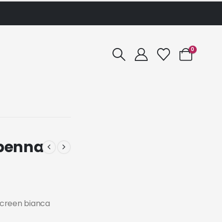
0
 penna
screen bianca