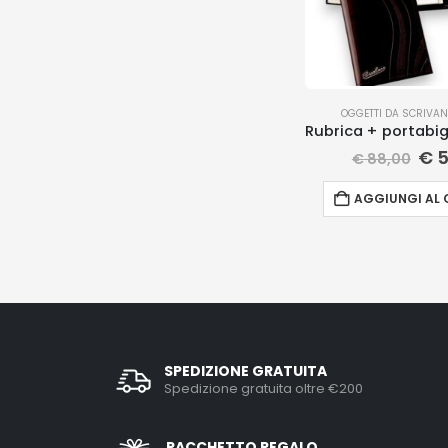
OGGETTI DA SCRIVAN
€
5
€
88,00
AGGIUNGI AL 
SPEDIZIONE GRATUITA
Spedizione gratuita oltre €200
PACCHETTO REGALO