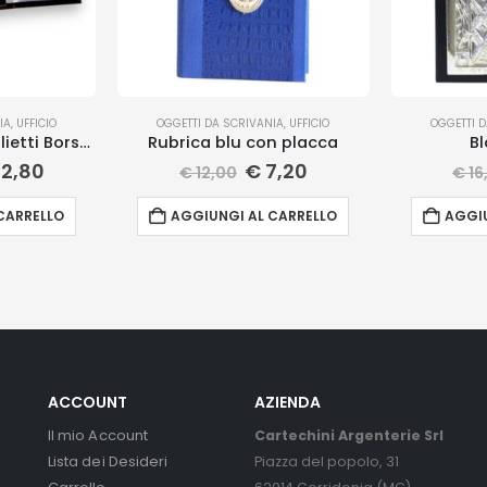
IA
,
UFFICIO
OGGETTI DA SCRIVANIA
,
UFFICIO
OGGETTI 
Rubrica + portabiglietti Borsalino
Rubrica blu con placca
Bl
2,80
€
7,20
€
12,00
€
16
CARRELLO
AGGIUNGI AL CARRELLO
AGGIU
ACCOUNT
AZIENDA
Il mio Account
Cartechini Argenterie Srl
Lista dei Desideri
Piazza del popolo, 31