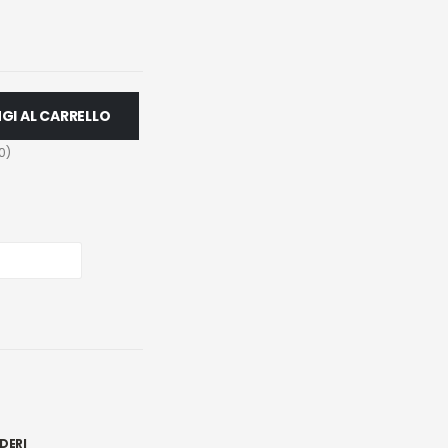
GI AL CARRELLO
0
)
DERI