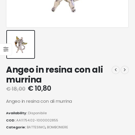
Angeo in resina con ali
murrina
€
10,80
€
18,00
Angeo in resina con ali murrina
Availability:
Disponibile
COD:
AA11754.02-1000002855
Categorie:
BATTESIMO
,
BOMBONIERE