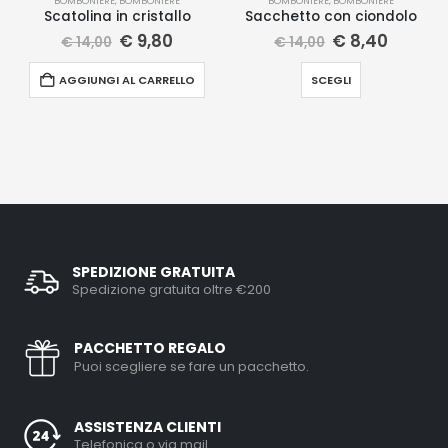
BOMBONIERE
,
BOMBONIERE
BOMBONIERE
,
BOMBONIERE
Scatolina in cristallo
Sacchetto con ciondolo
€
9,80
€
8,40
€
14,00
€
14,00
AGGIUNGI AL CARRELLO
SCEGLI
SPEDIZIONE GRATUITA
Spedizione gratuita oltre €200
PACCHETTO REGALO
Puoi scegliere se fare un pacchetto.
ASSISTENZA CLIENTI
Telefonica o via mail.