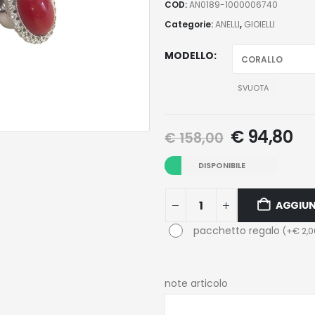
COD:
AN0189-1000006740
Categorie:
ANELLI
,
GIOIELLI
MODELLO
SVUOTA
€
94,80
€
158,00
DISPONIBILE
AGGIUN
pacchetto regalo
(
+
€
2,0
note articolo