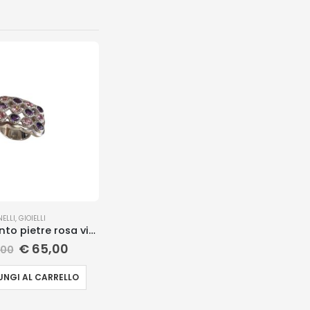
NELLI
,
GIOIELLI
Anello argento pietre rosa viola
€
65,00
,00
NGI AL CARRELLO