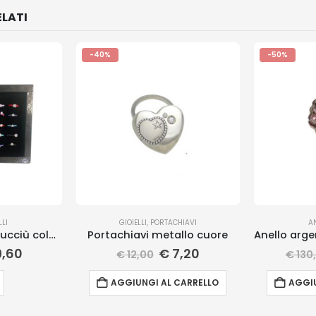
LATI
-40%
-50%
LLI
GIOIELLI
,
PORTACHIAVI
A
Anelli argento e caucciù colorati
Portachiavi metallo cuore
,60
€
7,20
€
12,00
€
130
AGGIUNGI AL CARRELLO
AGGIU