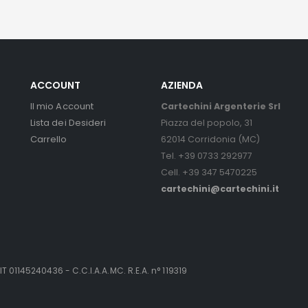
ACCOUNT
AZIENDA
Il mio Account
Cartechini Argenterie Srl
Lista dei Desideri
Piazza del popolo, 31
Carrello
62014 Corridonia (MC)
Tel. +39 0733 292977
Cell. +39 347 5470225
cartechini@cartechini.it
IT 01145240436 - C.C.I.A.A.MC. R.E.A. n° 119319