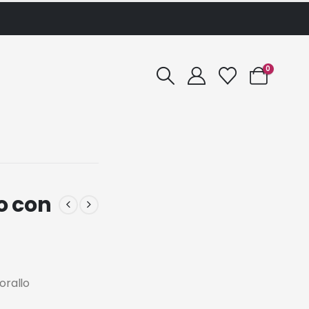
0
o con
orallo