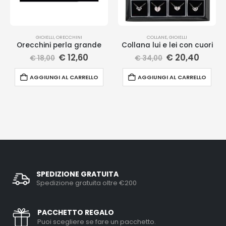
GIOIELLI
,
ORECCHINI
COLLANE
,
GIOIELLI
Orecchini perla grande
Collana lui e lei con cuori
€
12,60
€
20,40
€
18,00
€
34,00
AGGIUNGI AL CARRELLO
AGGIUNGI AL CARRELLO
SPEDIZIONE GRATUITA
Spedizione gratuita oltre €200
PACCHETTO REGALO
Puoi scegliere se fare un pacchetto.