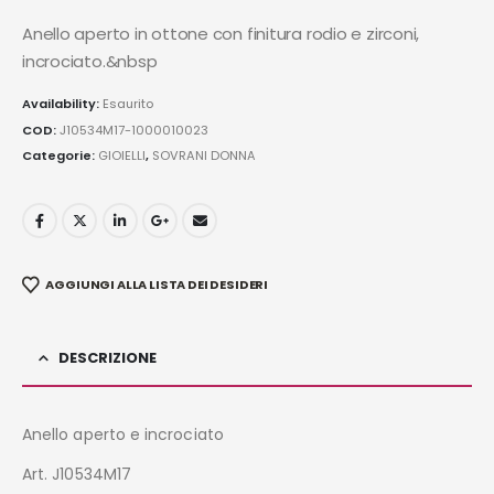
Anello aperto in ottone con finitura rodio e zirconi,
incrociato.&nbsp
Availability:
Esaurito
COD:
J10534M17-1000010023
Categorie:
GIOIELLI
,
SOVRANI DONNA
AGGIUNGI ALLA LISTA DEI DESIDERI
DESCRIZIONE
Anello aperto e incrociato
Art. J10534M17