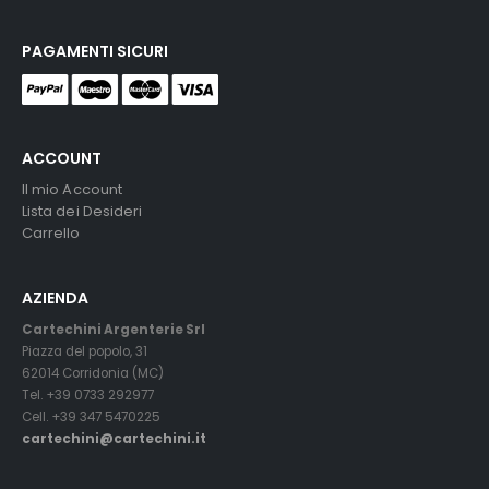
PAGAMENTI SICURI
ACCOUNT
Il mio Account
Lista dei Desideri
Carrello
AZIENDA
Cartechini Argenterie Srl
Piazza del popolo, 31
62014 Corridonia (MC)
Tel. +39 0733 292977
Cell. +39 347 5470225
cartechini@cartechini.it