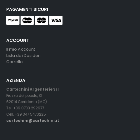
PAGAMENTI SICURI
ACCOUNT
Il mio Account
Lista dei Desideri
Carrello
AZIENDA
Cartechini Argenterie Srl
Piazza del popolo, 31
62014 Corridonia (MC)
Tel. +39 0733 292977
Cell. +39 347 5470225
cartechini@cartechini.it