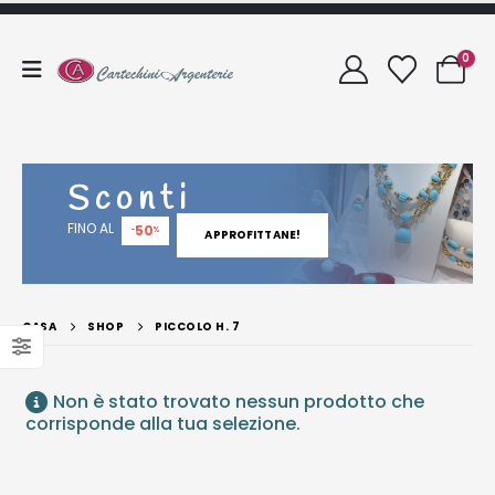
0
Sconti
FINO AL
50
-
%
APPROFITTANE!
CASA
SHOP
PICCOLO H. 7
Non è stato trovato nessun prodotto che
corrisponde alla tua selezione.