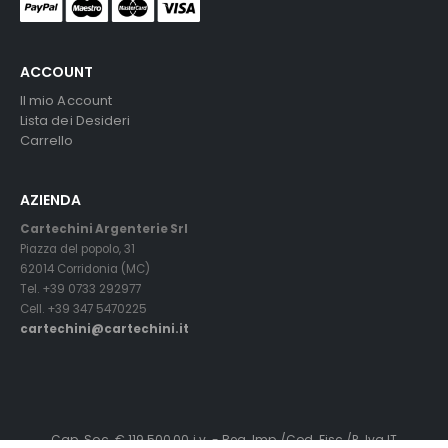
ACCOUNT
Il mio Account
Lista dei Desideri
Carrello
AZIENDA
Cartechini Argenterie Srl
Piazza del popolo, 31
62014 Corridonia (MC)
Tel. +39 0733 292977
Cell. +39 347 5470225
cartechini@cartechini.it
Cap. Soc. € 119.500,00 i.v. - Reg. Imp./Cod. Fisc./P. Iva IT