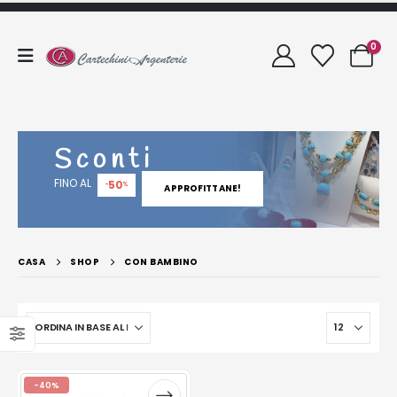
0
Sconti
FINO AL
50
-
%
APPROFITTANE!
CASA
SHOP
CON BAMBINO
-40%