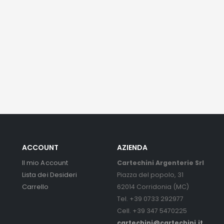
ACCOUNT
AZIENDA
Il mio Account
Cartechini Argenterie Srl
Lista dei Desideri
Piazza del popolo, 31
Carrello
62014 Corridonia (MC)
Tel. +39 0733 292977
Cell. +39 347 5470225
cartechini@cartechini.it