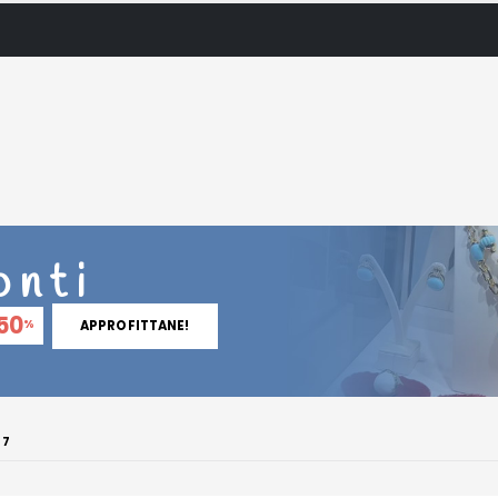
onti
50
%
APPROFITTANE!
 7