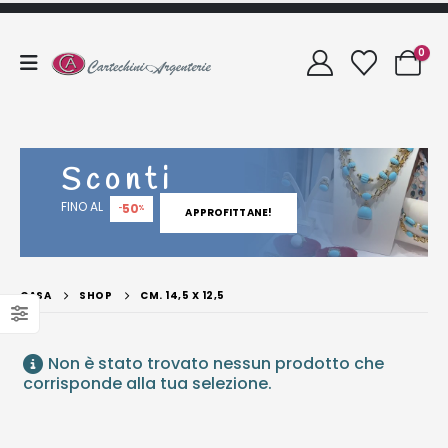
0
Sconti
FINO AL
50
-
%
APPROFITTANE!
CASA
SHOP
CM. 14,5 X 12,5
Non è stato trovato nessun prodotto che
corrisponde alla tua selezione.