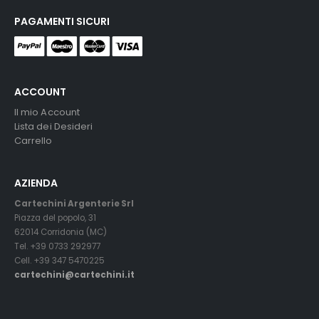
PAGAMENTI SICURI
ACCOUNT
Il mio Account
Lista dei Desideri
Carrello
AZIENDA
Cartechini Argenterie Srl
Piazza del popolo, 31
62014 Corridonia (MC)
Tel. +39 0733 292977
Cell. +39 347 5470225
cartechini@cartechini.it