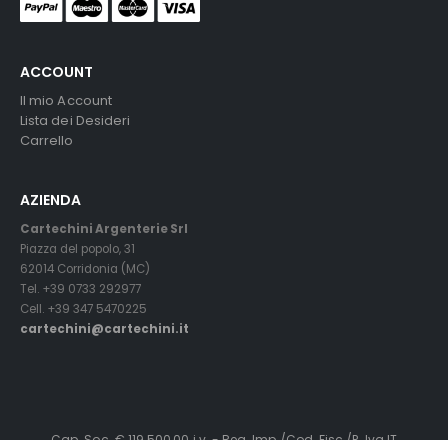
ACCOUNT
Il mio Account
Lista dei Desideri
Carrello
AZIENDA
Cartechini Argenterie Srl
Piazza del popolo, 31
62014 Corridonia (MC)
Tel. +39 0733 292977
Cell. +39 347 5470225
cartechini@cartechini.it
Cap. Soc. € 119.500,00 i.v. - Reg. Imp./Cod. Fisc./P. Iva IT