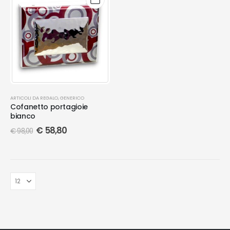
ARTICOLI DA REGALO
,
GENERICO
Cofanetto portagioie
bianco
€
58,80
€
98,00