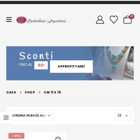
0
Sconti
FINO AL
50
-
%
APPROFITTANE!
CASA
SHOP
CM 11 X 16
-40%