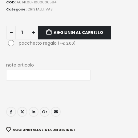
COD:
A6141.00-1000000594
Categorie:
CRISTALLI
,
VASI
AGGIUNGI AL CARRELLO
pacchetto regalo
(
+
€
2,00
)
note articolo
AGGIUNGI ALLA LISTA DEI DESIDERI