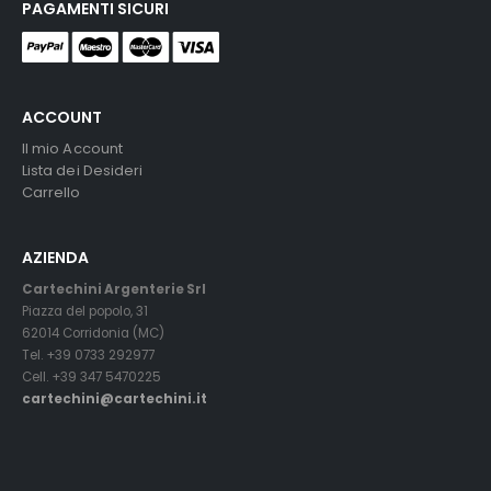
PAGAMENTI SICURI
ACCOUNT
Il mio Account
Lista dei Desideri
Carrello
AZIENDA
Cartechini Argenterie Srl
Piazza del popolo, 31
62014 Corridonia (MC)
Tel. +39 0733 292977
Cell. +39 347 5470225
cartechini@cartechini.it